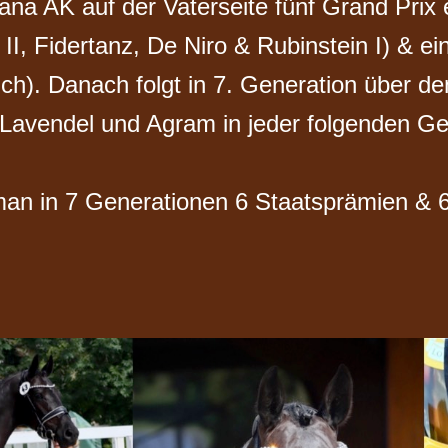
ana AK auf der Vaterseite fünf Grand Prix 
II, Fidertanz, De Niro & Rubinstein I) & e
ch). Danach folgt in 7. Generation über den
, Lavendel und Agram in jeder folgenden Ge
 man in 7 Generationen 6 Staatsprämien & 6